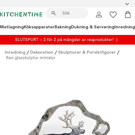
Matlagning
Köksapparater
Bakning
Dukning & Servering
Inredning
SLUTSPURT – 3 för 2 på mängder av reaprodukter!
Inredning
/
Dekoration
/
Skulpturer & Porslinfigurer
/
Ren glasskulptur miniatyr