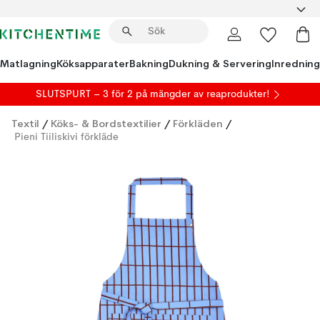
Matlagning
Köksapparater
Bakning
Dukning & Servering
Inredning
SLUTSPURT – 3 för 2 på mängder av reaprodukter!
Textil
/
Köks- & Bordstextilier
/
Förkläden
/
Pieni Tiiliskivi förkläde