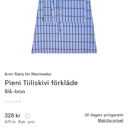
Armi Ratia
för
Marimekko
Pieni Tiiliskivi förkläde
Blå-brun
328 kr
30 dagars prisgaranti
Matcha priset
470 kr
Rek. pris