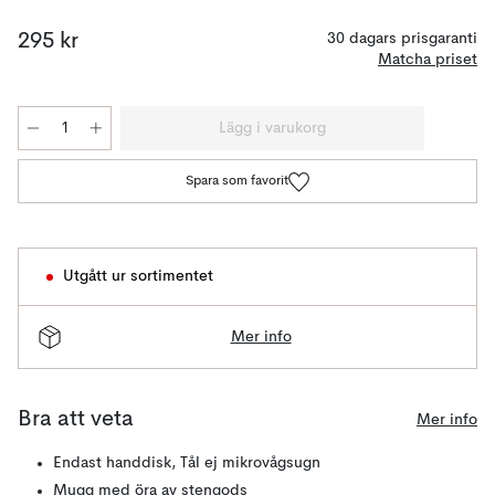
295 kr
30 dagars prisgaranti
Matcha priset
Lägg i varukorg
Spara som favorit
Utgått ur sortimentet
Mer info
Bra att veta
Mer info
Endast handdisk, Tål ej mikrovågsugn
Mugg med öra av stengods