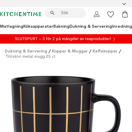
Matlagning
Köksapparater
Bakning
Dukning & Servering
Inredning
SLUTSPURT – 3 för 2 på mängder av reaprodukter!
Dukning & Servering
/
Koppar & Muggar
/
Kaffekoppar
/
Tiiliskivi metal mugg 25 cl