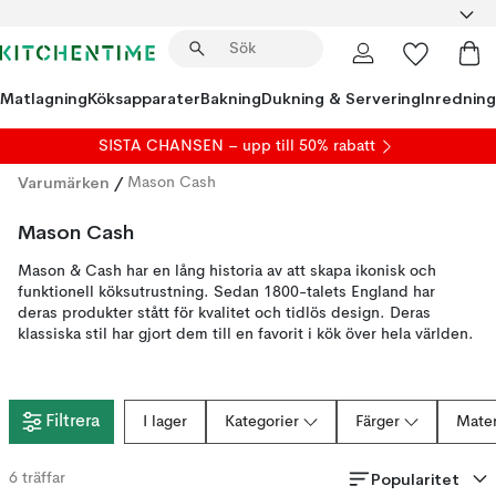
Matlagning
Köksapparater
Bakning
Dukning & Servering
Inredning
SISTA CHANSEN – upp till 50% rabatt
Varumärken
/
Mason Cash
Mason Cash
Mason & Cash har en lång historia av att skapa ikonisk och
funktionell köksutrustning. Sedan 1800-talets England har
deras produkter stått för kvalitet och tidlös design. Deras
klassiska stil har gjort dem till en favorit i kök över hela världen.
Filtrera
I lager
Kategorier
Färger
Mater
Popularitet
6
träffar