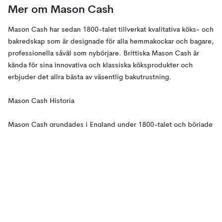
Mer om Mason Cash
Mason Cash har sedan 1800-talet tillverkat kvalitativa köks- och
bakredskap som är designade för alla hemmakockar och bagare,
professionella såväl som nybörjare. Brittiska Mason Cash är
kända för sina innovativa och klassiska köksprodukter och
erbjuder det allra bästa av väsentlig bakutrustning.
Mason Cash Historia
Mason Cash grundades i England under 1800-talet och började
som ett krukmakeri i hjärtat av den engelska keramiska
industrin. Krukmakeriet drevs av flera mästare i keramik, varav
den mest färgstarka var ”Bossy” Mason varifrån namnet Mason
kom ifrån under 1800-talet. Tom Cash förvärvade sedan
krukmakeriet 1901 och döpte om företaget till Mason Cash &
Co.
Under 1800-talet producerade Mason Cash skålar men det var