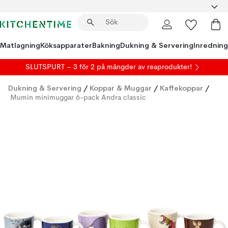
Matlagning
Köksapparater
Bakning
Dukning & Servering
Inredning
SLUTSPURT – 3 för 2 på mängder av reaprodukter!
Dukning & Servering
/
Koppar & Muggar
/
Kaffekoppar
/
Mumin minimuggar 6-pack Andra classic