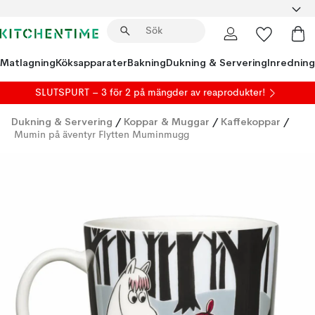
Matlagning
Köksapparater
Bakning
Dukning & Servering
Inredning
SLUTSPURT – 3 för 2 på mängder av reaprodukter!
Dukning & Servering
/
Koppar & Muggar
/
Kaffekoppar
/
Mumin på äventyr Flytten Muminmugg