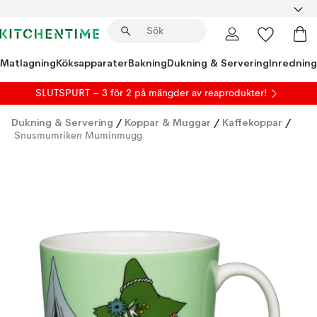
Matlagning
Köksapparater
Bakning
Dukning & Servering
Inredning
SLUTSPURT – 3 för 2 på mängder av reaprodukter!
Dukning & Servering
/
Koppar & Muggar
/
Kaffekoppar
/
Snusmumriken Muminmugg