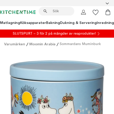
Matlagning
Köksapparater
Bakning
Dukning & Servering
Inredning
SLUTSPURT – 3 för 2 på mängder av reaprodukter!
Varumärken
/
Moomin Arabia
/
Sommardans Muminburk