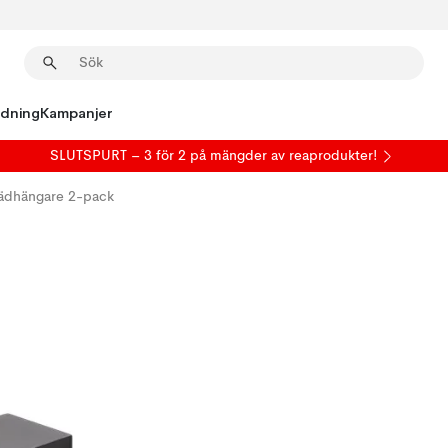
edning
Kampanjer
SLUTSPURT – 3 för 2 på mängder av reaprodukter!
lädhängare 2-pack