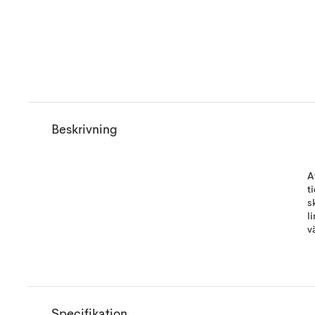
Beskrivning
A
t
s
l
v
Specifikation