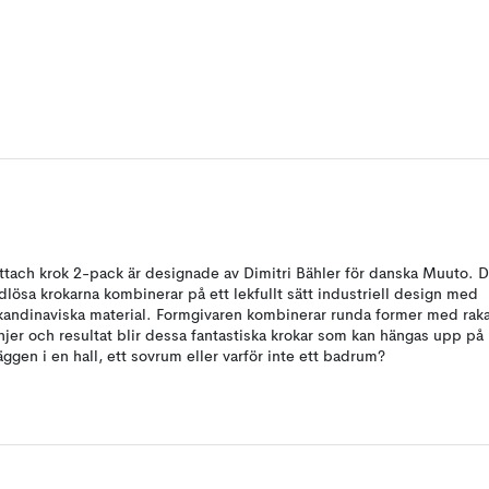
ttach krok 2-pack är designade av Dimitri Bähler för danska Muuto. 
idlösa krokarna kombinerar på ett lekfullt sätt industriell design med
kandinaviska material. Formgivaren kombinerar runda former med rak
injer och resultat blir dessa fantastiska krokar som kan hängas upp på
äggen i en hall, ett sovrum eller varför inte ett badrum?