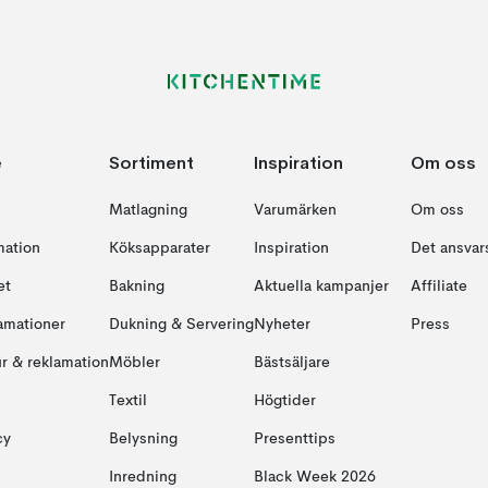
e
Sortiment
Inspiration
Om oss
Matlagning
Varumärken
Om oss
mation
Köksapparater
Inspiration
Det ansvars
et
Bakning
Aktuella kampanjer
Affiliate
amationer
Dukning & Servering
Nyheter
Press
ur & reklamation
Möbler
Bästsäljare
Textil
Högtider
cy
Belysning
Presenttips
Inredning
Black Week 2026