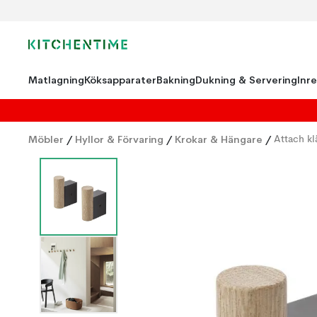
Matlagning
Köksapparater
Bakning
Dukning & Servering
Inr
Möbler
/
Hyllor & Förvaring
/
Krokar & Hängare
/
Attach k