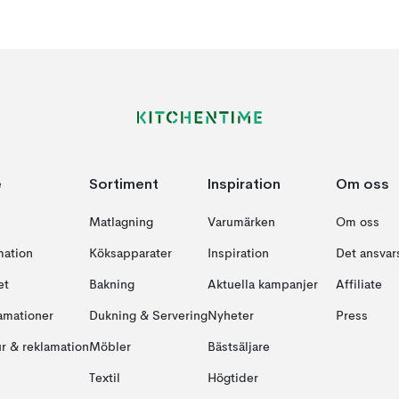
e
Sortiment
Inspiration
Om oss
Matlagning
Varumärken
Om oss
mation
Köksapparater
Inspiration
Det ansvars
et
Bakning
Aktuella kampanjer
Affiliate
amationer
Dukning & Servering
Nyheter
Press
ur & reklamation
Möbler
Bästsäljare
Textil
Högtider