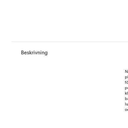
Beskrivning
N
p
f
p
k
b
l
o