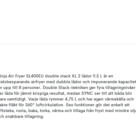
inja Air Fryer SL400EU double stack XL 2 lådor 9,5 L är en
latsbesparande airfryer med dubbla lådor och imponerande kapacite
ör upp till 8 personer. Double Stack-tekniken ger fyra tillagningnivåer
er låda för jämnt krispiga resultat, medan SYNC ser till att båda blir
lara samtidigt. Varje låda rymmer 4,75 L och har egen värmekälla och
akre fläkt för 360° luftcirkulation. Sex funktioner gör det enkelt att
uftsteka, rosta, baka, torka, värma och tillaga från fryst med mindre olj
ch snabbare tillagning.