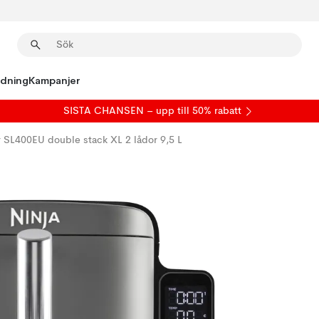
edning
Kampanjer
SISTA CHANSEN – upp till 50% rabatt
r SL400EU double stack XL 2 lådor 9,5 L