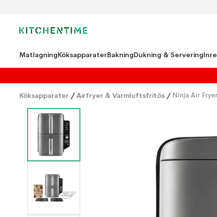
Matlagning
Köksapparater
Bakning
Dukning & Servering
Inr
Köksapparater
/
Airfryer & Varmluftsfritös
/
Ninja Air Frye