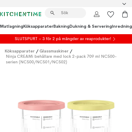
Matlagning
Köksapparater
Bakning
Dukning & Servering
Inredning
SLUTSPURT – 3 för 2 på mängder av reaprodukter!
Köksapparater
/
Glassmaskiner
/
Ninja CREAMi behållare med lock 2-pack 709 ml NC500-
serien (NC500/NC501/NC502)