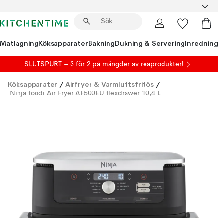
Matlagning
Köksapparater
Bakning
Dukning & Servering
Inredning
SLUTSPURT – 3 för 2 på mängder av reaprodukter!
Köksapparater
/
Airfryer & Varmluftsfritös
/
Ninja foodi Air Fryer AF500EU flexdrawer 10,4 L