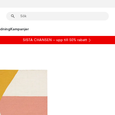
edning
Kampanjer
SISTA CHANSEN – upp till 50% rabatt