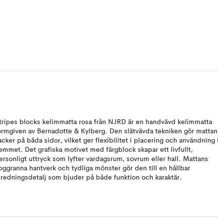
tripes blocks kelimmatta rosa från NJRD är en handvävd kelimmatta
ormgiven av Bernadotte & Kylberg. Den slätvävda tekniken gör mattan
acker på båda sidor, vilket ger flexibilitet i placering och användning 
emmet. Det grafiska motivet med färgblock skapar ett livfullt,
ersonligt uttryck som lyfter vardagsrum, sovrum eller hall. Mattans
oggranna hantverk och tydliga mönster gör den till en hållbar
nredningsdetalj som bjuder på både funktion och karaktär.