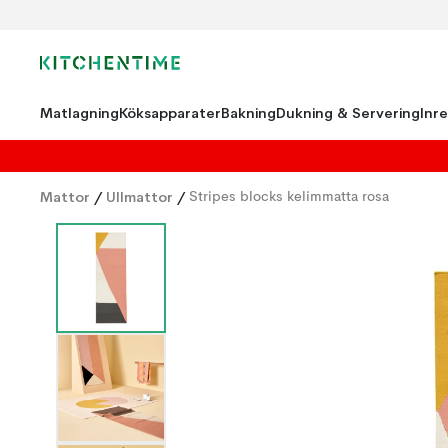
Matlagning
Köksapparater
Bakning
Dukning & Servering
Inr
Mattor
/
Ullmattor
/
Stripes blocks kelimmatta rosa