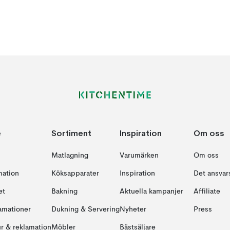
e
Sortiment
Inspiration
Om oss
Matlagning
Varumärken
Om oss
mation
Köksapparater
Inspiration
Det ansvars
et
Bakning
Aktuella kampanjer
Affiliate
amationer
Dukning & Servering
Nyheter
Press
ur & reklamation
Möbler
Bästsäljare