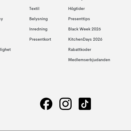
Textil
Högtider
cy
Belysning
Presenttips
Inredning
Black Week 2026
Presentkort
KitchenDays 2026
glighet
Rabattkoder
Medlemserbjudanden