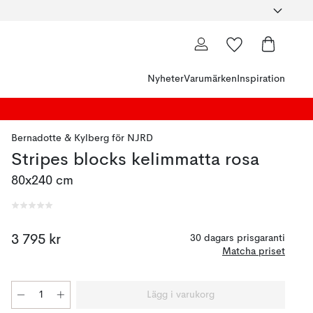
Nyheter
Varumärken
Inspiration
Bernadotte & Kylberg
för
NJRD
Stripes blocks kelimmatta rosa
80x240 cm
3 795 kr
30 dagars prisgaranti
Matcha priset
Lägg i varukorg