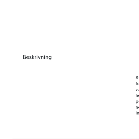
Beskrivning
S
f
v
h
p
n
i