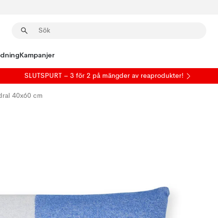
edning
Kampanjer
SLUTSPURT – 3 för 2 på mängder av reaprodukter!
dral 40x60 cm