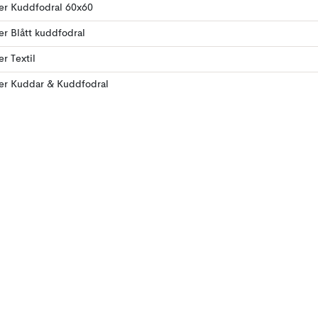
ler Kuddfodral 60x60
ler Blått kuddfodral
er Textil
ler Kuddar & Kuddfodral