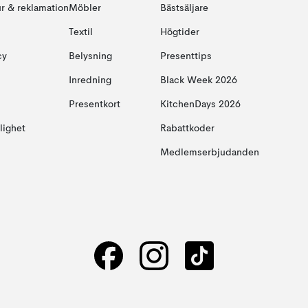
ur & reklamation
Möbler
Bästsäljare
Textil
Högtider
cy
Belysning
Presenttips
Inredning
Black Week 2026
Presentkort
KitchenDays 2026
glighet
Rabattkoder
Medlemserbjudanden