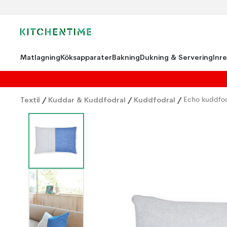
Matlagning
Köksapparater
Bakning
Dukning & Servering
Inr
Textil
/
Kuddar & Kuddfodral
/
Kuddfodral
/
Echo kuddfo