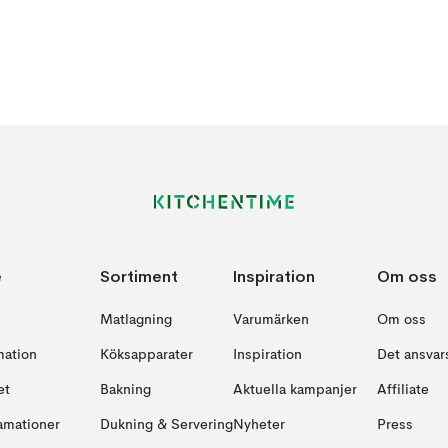
e
Sortiment
Inspiration
Om oss
Matlagning
Varumärken
Om oss
mation
Köksapparater
Inspiration
Det ansvars
et
Bakning
Aktuella kampanjer
Affiliate
amationer
Dukning & Servering
Nyheter
Press