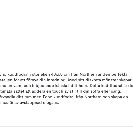
cho kuddfodral i storleken 40x60 cm från Northern är den perfekta
etaljen för att förnya din inredning. Med sitt diskreta mönster skapar
cho en varm och inbjudande känsla i ditt hem. Detta kuddfodral är de
ltimata sättet att addera en touch av stil till din soffa eller säng.
örvandla ditt rum med Echo kuddfodral från Northern och skapa en
tmosfär av avslappnad elegans.