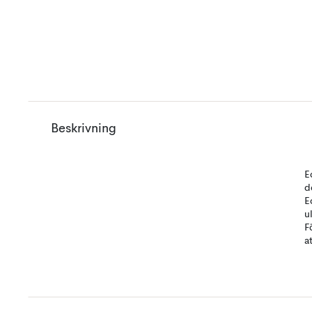
Beskrivning
E
d
E
u
F
a