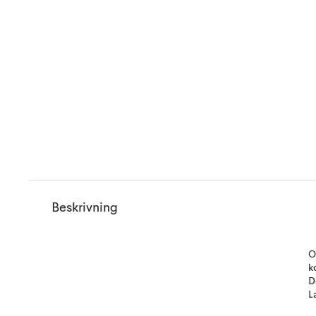
Beskrivning
O
k
D
L