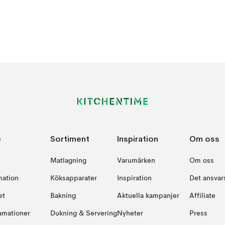
e
Sortiment
Inspiration
Om oss
Matlagning
Varumärken
Om oss
mation
Köksapparater
Inspiration
Det ansvars
et
Bakning
Aktuella kampanjer
Affiliate
amationer
Dukning & Servering
Nyheter
Press