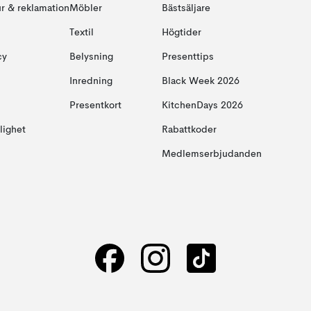
ur & reklamation
Möbler
Bästsäljare
Textil
Högtider
cy
Belysning
Presenttips
Inredning
Black Week 2026
Presentkort
KitchenDays 2026
glighet
Rabattkoder
Medlemserbjudanden