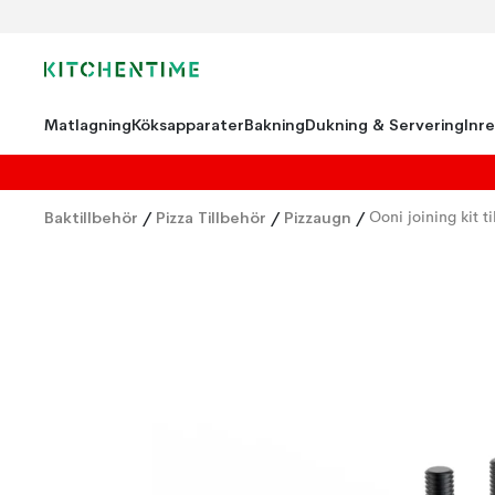
Matlagning
Köksapparater
Bakning
Dukning & Servering
Inr
Baktillbehör
/
Pizza Tillbehör
/
Pizzaugn
/
Ooni joining kit t