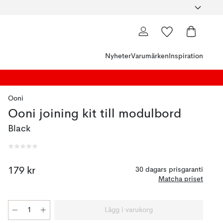
Nyheter
Varumärken
Inspiration
Ooni
Ooni joining kit till modulbord
Black
179 kr
30 dagars prisgaranti
Matcha priset
Lägg i varukorg