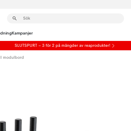
edning
Kampanjer
SLUTSPURT – 3 för 2 på mängder av reaprodukter!
ill modulbord