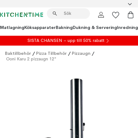
Matlagning
Köksapparater
Bakning
Dukning & Servering
Inredning
SISTA CHANSEN – upp till 50% rabatt
Baktillbehör
/
Pizza Tillbehör
/
Pizzaugn
/
Ooni Karu 2 pizzaugn 12"