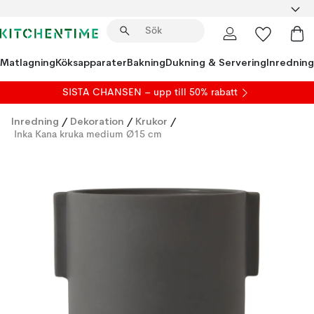
Matlagning
Köksapparater
Bakning
Dukning & Servering
Inredning
SISTA CHANSEN – upp till 50% rabatt
Inredning
/
Dekoration
/
Krukor
/
Inka Kana kruka medium Ø15 cm