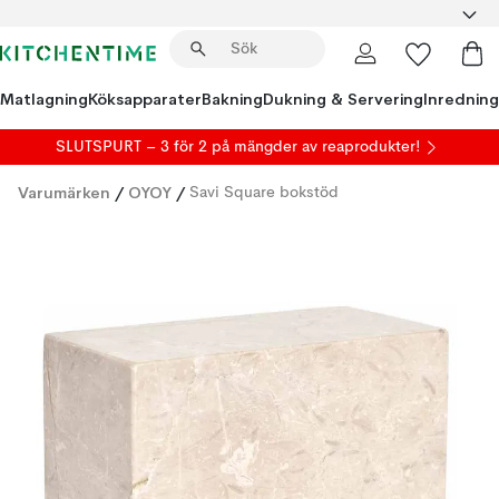
Matlagning
Köksapparater
Bakning
Dukning & Servering
Inredning
SLUTSPURT – 3 för 2 på mängder av reaprodukter!
Varumärken
/
OYOY
/
Savi Square bokstöd