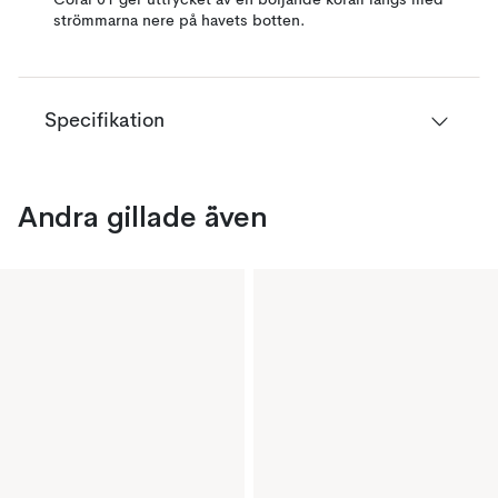
Coral 01 ger uttrycket av en böljande korall längs med
strömmarna nere på havets botten.
Specifikation
Andra gillade även