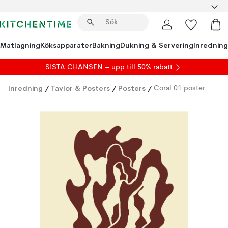
Matlagning
Köksapparater
Bakning
Dukning & Servering
Inredning
SISTA CHANSEN – upp till 50% rabatt
Inredning
/
Tavlor & Posters
/
Posters
/
Coral 01 poster