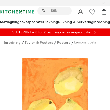
Matlagning
Köksapparater
Bakning
Dukning & Servering
Inredning
SLUTSPURT – 3 för 2 på mängder av reaprodukter!
Inredning
/
Tavlor & Posters
/
Posters
/
Lemons poster