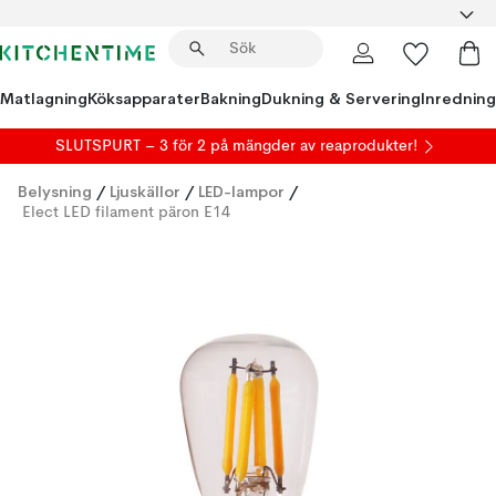
Matlagning
Köksapparater
Bakning
Dukning & Servering
Inredning
SLUTSPURT – 3 för 2 på mängder av reaprodukter!
Belysning
/
Ljuskällor
/
LED-lampor
/
Elect LED filament päron E14