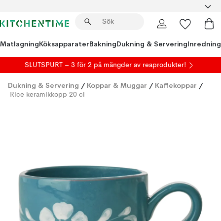
Matlagning
Köksapparater
Bakning
Dukning & Servering
Inredning
SLUTSPURT – 3 för 2 på mängder av reaprodukter!
Dukning & Servering
/
Koppar & Muggar
/
Kaffekoppar
/
Rice keramikkopp 20 cl