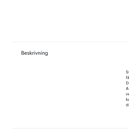
Beskrivning
S
f
D
A
v
k
d