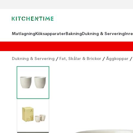
Matlagning
Köksapparater
Bakning
Dukning & Servering
Inr
Dukning & Servering
/
Fat, Skålar & Brickor
/
Äggkoppar
/