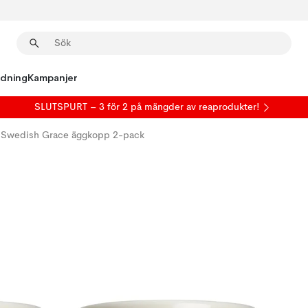
edning
Kampanjer
SLUTSPURT – 3 för 2 på mängder av reaprodukter!
Swedish Grace äggkopp 2-pack