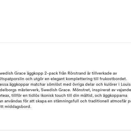
wedish Grace äggkopp 2-pack från Rörstrand är tillverkade av
ältspatporslin och utgör en elegant komplettering till frukostbordet.
essa äggkoppar matchar sömlöst med övriga delar och kulörer i Loui
delborgs mästerverk, Swedish Grace. Mönstret, inspirerat av vajand
eteax, tillför en tidlös ikonisk touch till din måltid, och äggkopparna
an användas för att skapa en stämningsfull och traditionell atmosfär p
itt middagsbord.