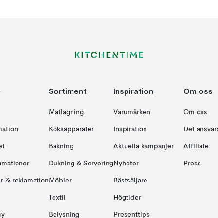
e
Sortiment
Inspiration
Om oss
Matlagning
Varumärken
Om oss
mation
Köksapparater
Inspiration
Det ansvars
et
Bakning
Aktuella kampanjer
Affiliate
amationer
Dukning & Servering
Nyheter
Press
ur & reklamation
Möbler
Bästsäljare
Textil
Högtider
cy
Belysning
Presenttips