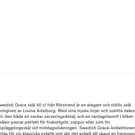
wedish Grace skål 60 cl från Rörstrand är en elegant och tidlös skål
ormgiven av Louise Adelborg. Med sina mjuka linjer och subtila dekor
lir den både en vacker serveringsdetalj och en vardagsfavorit i köket.
kålen passar perfekt för frukostgröt, soppor eller som fin
ppläggningsskål vid middagsdukningen. Swedish Grace-kollektionen
yllas för sin klassiska estetik och gör det enkelt att skapa en harmoni