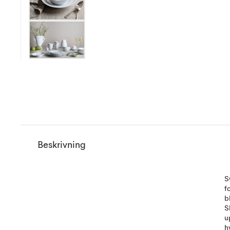
Beskrivning
S
f
b
S
u
h