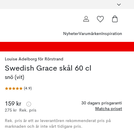
Nyheter
Varumärken
Inspiration
Louise Adelborg
för
Rörstrand
Swedish Grace skål 60 cl
snö (vit)
(
4.9
)
159 kr
30 dagars prisgaranti
Matcha priset
275 kr
Rek. pris
Rek. pris är ett av leverantören rekommenderat pris på
marknaden och är inte vårt tidigare pris.