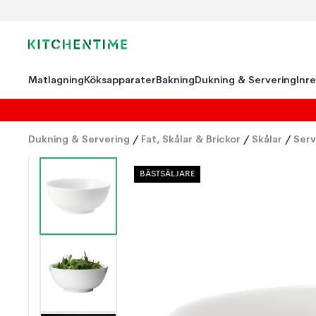
Matlagning
Köksapparater
Bakning
Dukning & Servering
Inr
Dukning & Servering
/
Fat, Skålar & Brickor
/
Skålar
/
Serv
BÄSTSÄLJARE