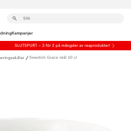
edning
Kampanjer
SLUTSPURT – 3 för 2 på mängder av reaprodukter!
eringsskålar
/
Swedish Grace skål 60 cl