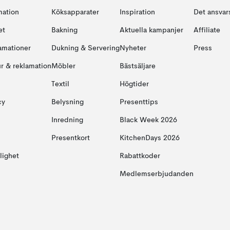
mation
Köksapparater
Inspiration
Det ansvars
et
Bakning
Aktuella kampanjer
Affiliate
amationer
Dukning & Servering
Nyheter
Press
ur & reklamation
Möbler
Bästsäljare
Textil
Högtider
cy
Belysning
Presenttips
Inredning
Black Week 2026
Presentkort
KitchenDays 2026
glighet
Rabattkoder
Medlemserbjudanden