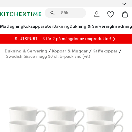
Matlagning
Köksapparater
Bakning
Dukning & Servering
Inredning
SLUTSPURT – 3 för 2 på mängder av reaprodukter!
Dukning & Servering
/
Koppar & Muggar
/
Kaffekoppar
/
Swedish Grace mugg 30 cl, 6-pack snö (vit)