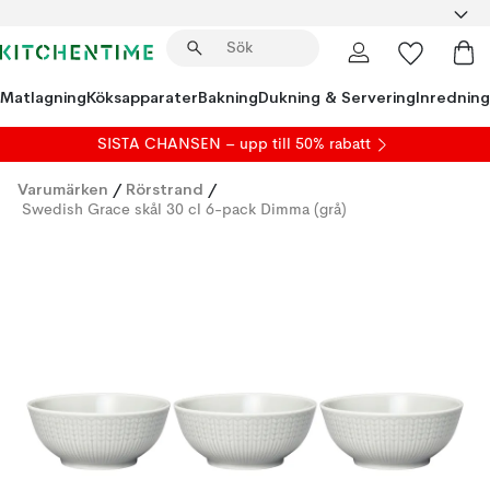
Matlagning
Köksapparater
Bakning
Dukning & Servering
Inredning
SISTA CHANSEN – upp till 50% rabatt
Varumärken
/
Rörstrand
/
Swedish Grace skål 30 cl 6-pack Dimma (grå)