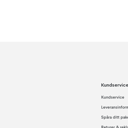
Kundservic
Kundservice
Leveransinfor
Spåra ditt pak
Returer & rekl