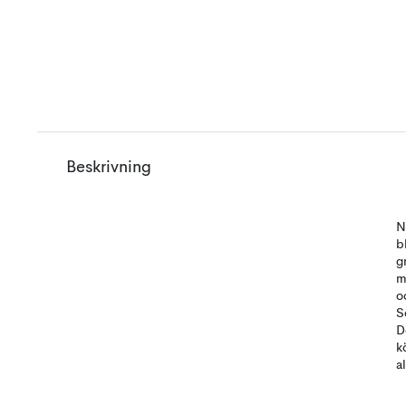
Beskrivning
N
b
g
m
o
S
D
k
a