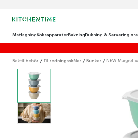
Matlagning
Köksapparater
Bakning
Dukning & Servering
Inr
Baktillbehör
/
Tillredningsskålar
/
Bunkar
/
NEW Margrethe 