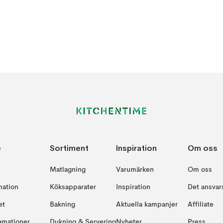
e
Sortiment
Inspiration
Om oss
Matlagning
Varumärken
Om oss
mation
Köksapparater
Inspiration
Det ansvars
et
Bakning
Aktuella kampanjer
Affiliate
amationer
Dukning & Servering
Nyheter
Press