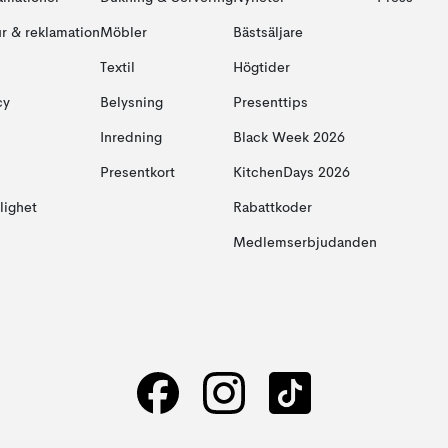
ur & reklamation
Möbler
Bästsäljare
Textil
Högtider
cy
Belysning
Presenttips
Inredning
Black Week 2026
Presentkort
KitchenDays 2026
glighet
Rabattkoder
Medlemserbjudanden