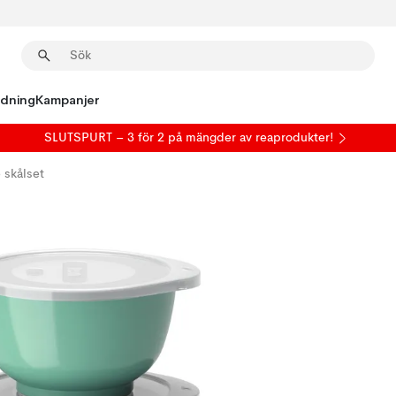
edning
Kampanjer
SLUTSPURT – 3 för 2 på mängder av reaprodukter!
skålset