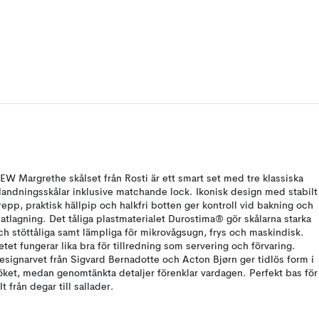
EW Margrethe skålset från Rosti är ett smart set med tre klassiska
landningsskålar inklusive matchande lock. Ikonisk design med stabilt
repp, praktisk hällpip och halkfri botten ger kontroll vid bakning och
atlagning. Det tåliga plastmaterialet Durostima® gör skålarna starka
ch stöttåliga samt lämpliga för mikrovågsugn, frys och maskindisk.
etet fungerar lika bra för tillredning som servering och förvaring.
esignarvet från Sigvard Bernadotte och Acton Bjørn ger tidlös form i
öket, medan genomtänkta detaljer förenklar vardagen. Perfekt bas för
llt från degar till sallader.