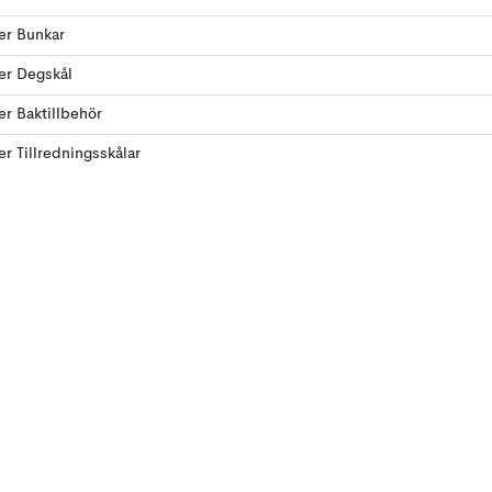
ler Bunkar
ler Degskål
ler Baktillbehör
ler Tillredningsskålar