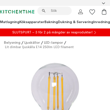
Matlagning
Köksapparater
Bakning
Dukning & Servering
Inredning
SLUTSPURT – 3 för 2 på mängder av reaprodukter!
Belysning
/
Ljuskällor
/
LED-lampor
/
Lit dimbar ljuskälla E14 250lm LED filament