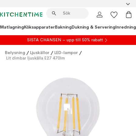
Matlagning
Köksapparater
Bakning
Dukning & Servering
Inredning
SISTA CHANSEN – upp till 50% rabatt
Belysning
/
Ljuskällor
/
LED-lampor
/
Lit dimbar ljuskälla E27 470lm