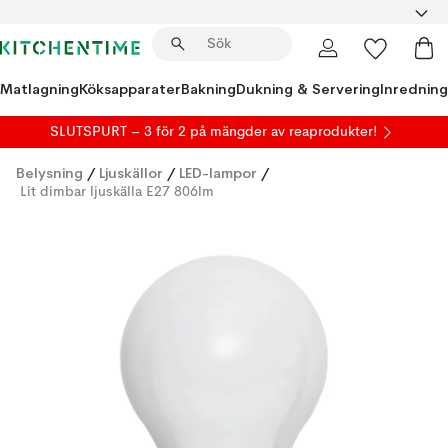
Matlagning
Köksapparater
Bakning
Dukning & Servering
Inredning
SLUTSPURT – 3 för 2 på mängder av reaprodukter!
Belysning
/
Ljuskällor
/
LED-lampor
/
Lit dimbar ljuskälla E27 806lm