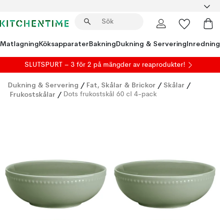
Matlagning
Köksapparater
Bakning
Dukning & Servering
Inredning
SLUTSPURT – 3 för 2 på mängder av reaprodukter!
Dukning & Servering
/
Fat, Skålar & Brickor
/
Skålar
/
Frukostskålar
/
Dots frukostskål 60 cl 4-pack