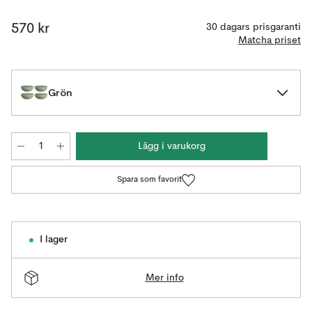
570 kr
30 dagars prisgaranti
Matcha priset
Grön
Lägg i varukorg
Spara som favorit
I lager
Mer info