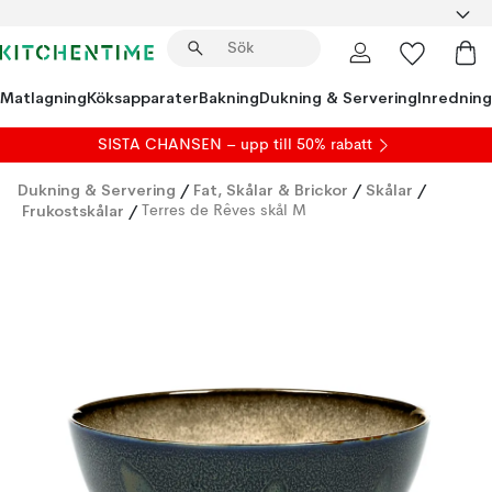
Matlagning
Köksapparater
Bakning
Dukning & Servering
Inredning
SISTA CHANSEN – upp till 50% rabatt
Dukning & Servering
/
Fat, Skålar & Brickor
/
Skålar
/
Frukostskålar
/
Terres de Rêves skål M