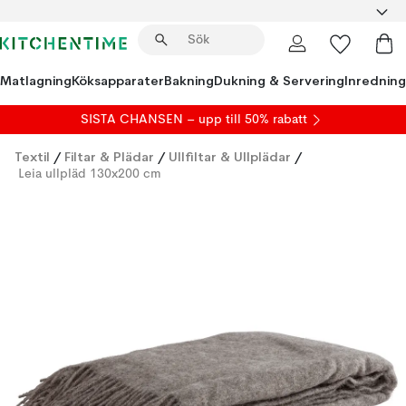
Matlagning
Köksapparater
Bakning
Dukning & Servering
Inredning
SISTA CHANSEN – upp till 50% rabatt
Textil
/
Filtar & Plädar
/
Ullfiltar & Ullplädar
/
Leia ullpläd 130x200 cm