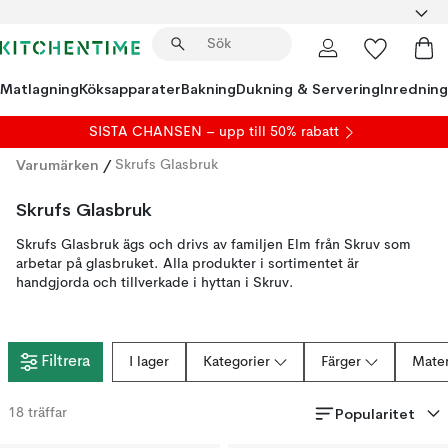
Matlagning
Köksapparater
Bakning
Dukning & Servering
Inredning
SISTA CHANSEN – upp till 50% rabatt
Varumärken
/
Skrufs Glasbruk
Skrufs Glasbruk
Skrufs Glasbruk ägs och drivs av familjen Elm från Skruv som
arbetar på glasbruket. Alla produkter i sortimentet är
handgjorda och tillverkade i hyttan i Skruv.
Filtrera
I lager
Kategorier
Färger
Mater
Popularitet
18
träffar