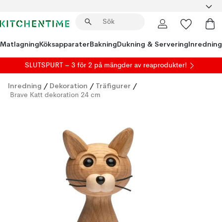
Matlagning
Köksapparater
Bakning
Dukning & Servering
Inredning
SLUTSPURT – 3 för 2 på mängder av reaprodukter!
Inredning
/
Dekoration
/
Träfigurer
/
Brave Katt dekoration 24 cm