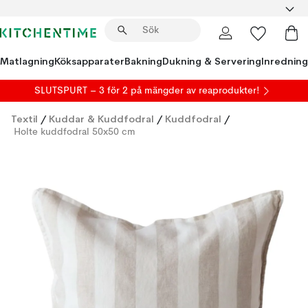
Matlagning
Köksapparater
Bakning
Dukning & Servering
Inredning
SLUTSPURT – 3 för 2 på mängder av reaprodukter!
Textil
/
Kuddar & Kuddfodral
/
Kuddfodral
/
Holte kuddfodral 50x50 cm