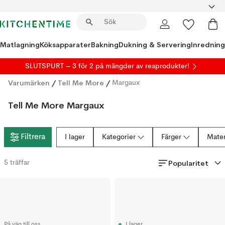
Matlagning
Köksapparater
Bakning
Dukning & Servering
Inredning
SLUTSPURT – 3 för 2 på mängder av reaprodukter!
Varumärken
/
Tell Me More
/
Margaux
Tell Me More Margaux
Filtrera
I lager
Kategorier
Färger
Mater
Popularitet
5
träffar
På väg till oss
I lager