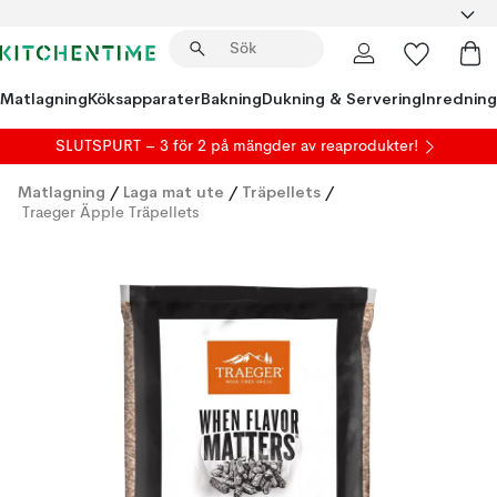
Matlagning
Köksapparater
Bakning
Dukning & Servering
Inredning
SLUTSPURT – 3 för 2 på mängder av reaprodukter!
Matlagning
/
Laga mat ute
/
Träpellets
/
Traeger Äpple Träpellets