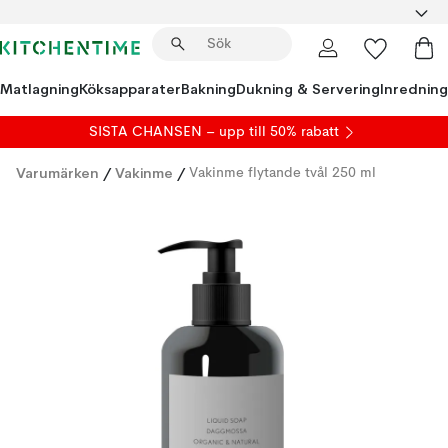
Matlagning
Köksapparater
Bakning
Dukning & Servering
Inredning
SISTA CHANSEN – upp till 50% rabatt
Varumärken
/
Vakinme
/
Vakinme flytande tvål 250 ml