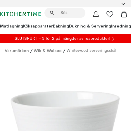
Matlagning
Köksapparater
Bakning
Dukning & Servering
Inredning
SLUTSPURT – 3 för 2 på mängder av reaprodukter!
Varumärken
/
Wik & Walsøe
/
Whitewood serveringsskål