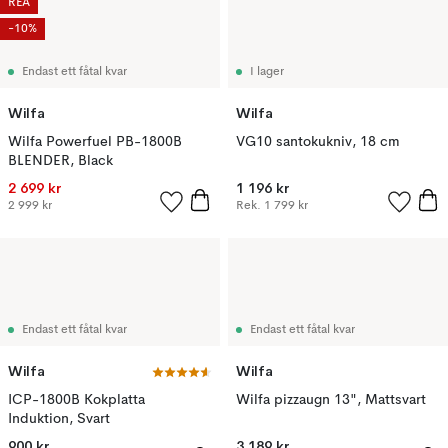
REA
-10%
Endast ett fåtal kvar
I lager
Wilfa
Wilfa
Wilfa Powerfuel PB-1800B
VG10 santokukniv, 18 cm
BLENDER, Black
2 699 kr
1 196 kr
2 999 kr
Rek.
1 799 kr
Endast ett fåtal kvar
Endast ett fåtal kvar
Wilfa
Wilfa
ICP-1800B Kokplatta
Wilfa pizzaugn 13", Mattsvart
Induktion, Svart
900 kr
3 189 kr