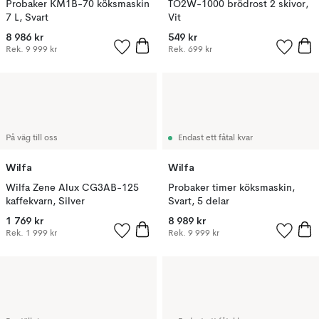
Probaker KM1B-70 köksmaskin
TO2W-1000 brödrost 2 skivor,
7 L, Svart
Vit
8 986 kr
549 kr
Rek.
9 999 kr
Rek.
699 kr
På väg till oss
Endast ett fåtal kvar
Wilfa
Wilfa
Wilfa Zene Alux CG3AB-125
Probaker timer köksmaskin,
kaffekvarn, Silver
Svart, 5 delar
1 769 kr
8 989 kr
Rek.
1 999 kr
Rek.
9 999 kr