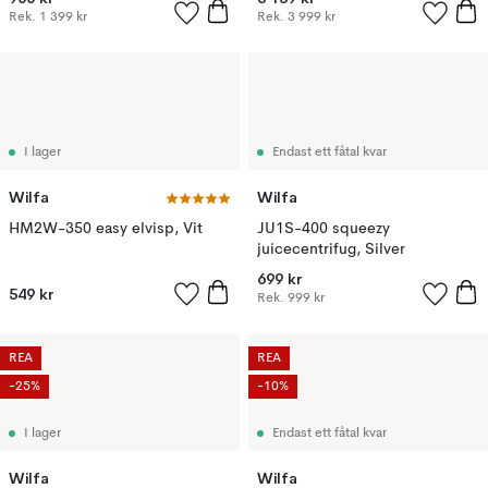
Rek.
1 399 kr
Rek.
3 999 kr
I lager
Endast ett fåtal kvar
Wilfa
Wilfa
HM2W-350 easy elvisp, Vit
JU1S-400 squeezy
juicecentrifug, Silver
699 kr
549 kr
Rek.
999 kr
REA
REA
-25%
-10%
I lager
Endast ett fåtal kvar
Wilfa
Wilfa