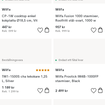
Wilfa
Wilfa
CP-1W cooktop enkel
Wilfa Fusion 1000 stavmixer,
kokplatta Ø18,5 cm, Vit
Rostfritt stål-svart, 1000 w
447 kr
907 kr
Rek.
599 kr
Rek.
999 kr
Beställningsvara
Endast ett fåtal kvar
Wilfa
Wilfa
TM1-1500S cha tekokare 1,25
Wilfa Prostick IM4B-1000FP
L, Silver
stavmixer, Black
1 189 kr
2 499 kr
Rek.
1 299 kr