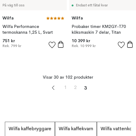
På väg till oss
Endast ett fåtal kvar
Wilfa
Wilfa
Wilfa Performance
Probaker timer KM2GY-T70
termoskanna 1,25 L, Svart
köksmaskin 7 delar, Titan
751 kr
10 399 kr
Rek.
799 kr
Rek.
10 999 kr
Visar 30 av 102 produkter
3
1
2
Wilfa kaffebryggare
Wilfa kaffekvarn
Wilfa vattenkok