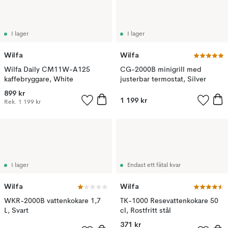
I lager
I lager
Wilfa
Wilfa
Wilfa Daily CM11W-A125
CG-2000B minigrill med
kaffebryggare, White
justerbar termostat, Silver
899 kr
1 199 kr
Rek.
1 199 kr
I lager
Endast ett fåtal kvar
Wilfa
Wilfa
WKR-2000B vattenkokare 1,7
TK-1000 Resevattenkokare 50
L, Svart
cl, Rostfritt stål
371 kr