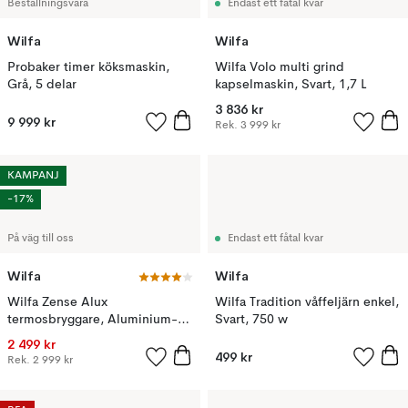
Beställningsvara
Endast ett fåtal kvar
Wilfa
Wilfa
Probaker timer köksmaskin,
Wilfa Volo multi grind
Grå, 5 delar
kapselmaskin, Svart, 1,7 L
3 836 kr
9 999 kr
Rek.
3 999 kr
KAMPANJ
-17%
På väg till oss
Endast ett fåtal kvar
Wilfa
Wilfa
Wilfa Zense Alux
Wilfa Tradition våffeljärn enkel,
termosbryggare, Aluminium-
Svart, 750 w
svart, 1,25 L
2 499 kr
499 kr
Rek.
2 999 kr