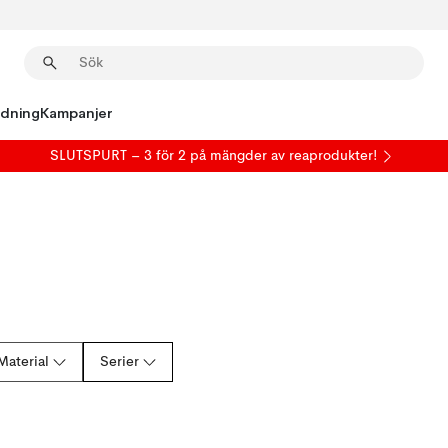
edning
Kampanjer
SLUTSPURT – 3 för 2 på mängder av reaprodukter!
Material
Serier