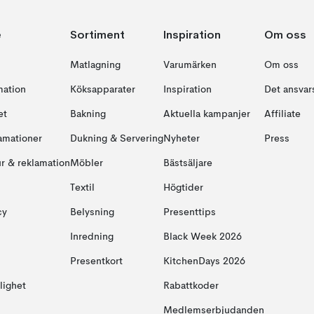
e
Sortiment
Inspiration
Om oss
Matlagning
Varumärken
Om oss
mation
Köksapparater
Inspiration
Det ansvars
et
Bakning
Aktuella kampanjer
Affiliate
amationer
Dukning & Servering
Nyheter
Press
ur & reklamation
Möbler
Bästsäljare
Textil
Högtider
cy
Belysning
Presenttips
Inredning
Black Week 2026
Presentkort
KitchenDays 2026
glighet
Rabattkoder
Medlemserbjudanden