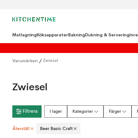
Matlagning
Köksapparater
Bakning
Dukning & Servering
Inr
Varumärken
/
Zwiesel
Zwiesel
Filtrera
I lager
Kategorier
Färger
Återställ
Beer Basic Craft