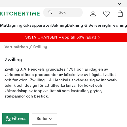
Matlagning
Köksapparater
Bakning
Dukning & Servering
Inredning
SISTA CHANSEN – upp till 50% rabatt
Varumärken
/
Zwilling
Zwilling
Zwilling J.A.Henckels grundades 1731 och är idag en av
världens största producenter av köksknivar av högsta kvalitet
och funktion. Zwilling J.A.Henckels använder sig av innovativ
teknik och design för att tillverka knivar för köket och
köksredskap av toppkvalitet så som kastruller, grytor,
stekpannor och bestick.
Filtrera
Serier