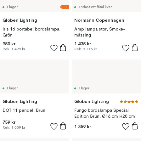
F
I lager
Endast ett fåtal kvar
Globen Lighting
Normann Copenhagen
Iris 16 portabel bordslampa,
Amp lampa stor, Smoke-
Grön
mässing
950 kr
1 435 kr
Rek.
1 499 kr
Rek.
1 715 kr
I lager
I lager
Globen Lighting
Globen Lighting
DOT 11 pendel, Brun
Fungo bordslampa Special
Edition Brun, Ø16 cm H20 cm
759 kr
1 359 kr
Rek.
1 059 kr