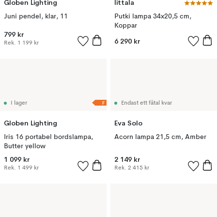
Globen Lighting
Iittala
Juni pendel, klar, 11
Putki lampa 34x20,5 cm,
Koppar
799 kr
6 290 kr
Rek.
1 199 kr
F
I lager
Endast ett fåtal kvar
Globen Lighting
Eva Solo
Iris 16 portabel bordslampa,
Acorn lampa 21,5 cm, Amber
Butter yellow
1 099 kr
2 149 kr
Rek.
1 499 kr
Rek.
2 415 kr