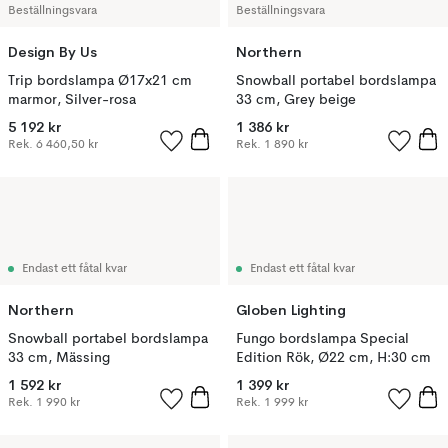
Beställningsvara
Beställningsvara
Design By Us
Northern
Trip bordslampa Ø17x21 cm
Snowball portabel bordslampa
marmor, Silver-rosa
33 cm, Grey beige
5 192 kr
1 386 kr
Rek.
6 460,50 kr
Rek.
1 890 kr
Endast ett fåtal kvar
Endast ett fåtal kvar
Northern
Globen Lighting
Snowball portabel bordslampa
Fungo bordslampa Special
33 cm, Mässing
Edition Rök, Ø22 cm, H:30 cm
1 592 kr
1 399 kr
Rek.
1 990 kr
Rek.
1 999 kr