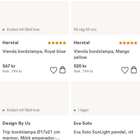
Endast ett fåtal kvar
På väg till oss
Herstal
Herstal
Vienda bordslampa, Royal blue
Vienda bordslampa, Mango
yellow
567 kr
520 kr
Rek.
799 kr
Rek.
799 kr
Endast ett fåtal kvar
I lager
Design By Us
Eva Solo
Trip bordslampa Ø17x21 cm
Eva Solo SunLight pendel, vit
marmor, Mörk emperador-