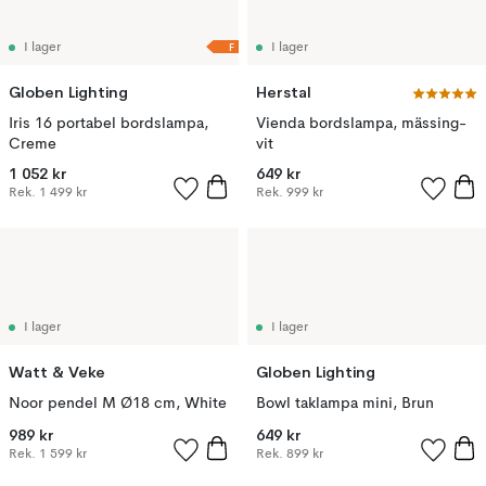
F
I lager
I lager
Globen Lighting
Herstal
Iris 16 portabel bordslampa,
Vienda bordslampa, mässing-
Creme
vit
1 052 kr
649 kr
Rek.
1 499 kr
Rek.
999 kr
I lager
I lager
Watt & Veke
Globen Lighting
Noor pendel M Ø18 cm, White
Bowl taklampa mini, Brun
989 kr
649 kr
Rek.
1 599 kr
Rek.
899 kr