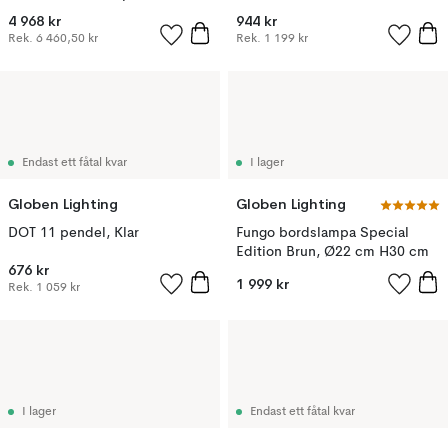
blank opal
4 968 kr
944 kr
Rek.
6 460,50 kr
Rek.
1 199 kr
Endast ett fåtal kvar
I lager
Globen Lighting
Globen Lighting
DOT 11 pendel, Klar
Fungo bordslampa Special
Edition Brun, Ø22 cm H30 cm
676 kr
1 999 kr
Rek.
1 059 kr
I lager
Endast ett fåtal kvar