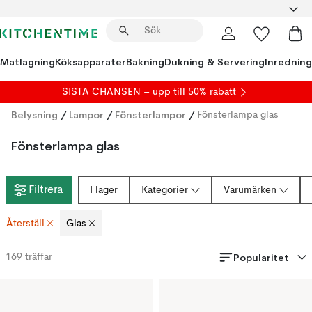
Matlagning
Köksapparater
Bakning
Dukning & Servering
Inredning
SISTA CHANSEN – upp till 50% rabatt
Belysning
/
Lampor
/
Fönsterlampor
/
Fönsterlampa glas
Fönsterlampa glas
Filtrera
I lager
Kategorier
Varumärken
Återställ
Glas
Popularitet
169
träffar