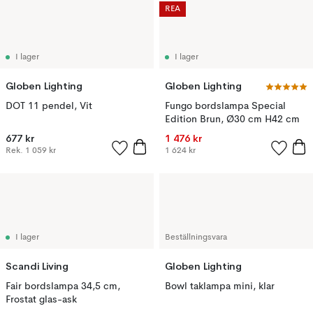
REA
I lager
I lager
Globen Lighting
Globen Lighting
DOT 11 pendel, Vit
Fungo bordslampa Special
Edition Brun, Ø30 cm H42 cm
677 kr
1 476 kr
Rek.
1 059 kr
1 624 kr
I lager
Beställningsvara
Scandi Living
Globen Lighting
Fair bordslampa 34,5 cm,
Bowl taklampa mini, klar
Frostat glas-ask