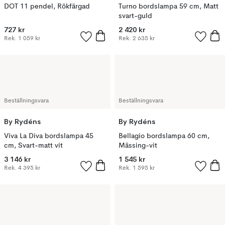
DOT 11 pendel, Rökfärgad
Turno bordslampa 59 cm, Matt
svart-guld
727 kr
2 420 kr
Rek.
1 059 kr
Rek.
2 635 kr
Beställningsvara
Beställningsvara
By Rydéns
By Rydéns
Viva La Diva bordslampa 45
Bellagio bordslampa 60 cm,
cm, Svart-matt vit
Mässing-vit
3 146 kr
1 545 kr
Rek.
4 395 kr
Rek.
1 595 kr