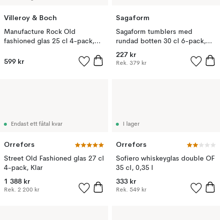
Villeroy & Boch
Sagaform
Manufacture Rock Old
Sagaform tumblers med
fashioned glas 25 cl 4-pack,
rundad botten 30 cl 6-pack,
Clear
Amber
227 kr
599 kr
Rek.
379 kr
Endast ett fåtal kvar
I lager
Orrefors
Orrefors
Street Old Fashioned glas 27 cl
Sofiero whiskeyglas double OF
4-pack, Klar
35 cl, 0,35 l
1 388 kr
333 kr
Rek.
2 200 kr
Rek.
549 kr