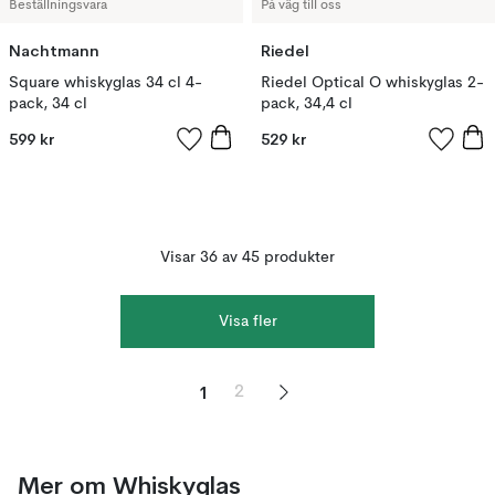
Beställningsvara
På väg till oss
Nachtmann
Riedel
Square whiskyglas 34 cl 4-
Riedel Optical O whiskyglas 2-
pack, 34 cl
pack, 34,4 cl
599 kr
529 kr
Visar 36 av 45 produkter
Visa fler
1
2
Mer om Whiskyglas