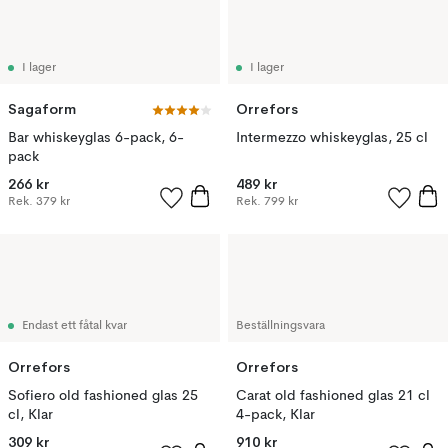
I lager
I lager
Sagaform
Orrefors
Bar whiskeyglas 6-pack, 6-
Intermezzo whiskeyglas, 25 cl
pack
266 kr
489 kr
Rek.
379 kr
Rek.
799 kr
Endast ett fåtal kvar
Beställningsvara
Orrefors
Orrefors
Sofiero old fashioned glas 25
Carat old fashioned glas 21 cl
cl, Klar
4-pack, Klar
309 kr
910 kr