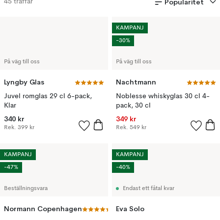
Popularitet
45
träffar
KAMPANJ
-30%
På väg till oss
På väg till oss
Lyngby Glas
Nachtmann
Juvel romglas 29 cl 6-pack,
Noblesse whiskyglas 30 cl 4-
Klar
pack, 30 cl
340 kr
349 kr
Rek.
399 kr
Rek.
549 kr
KAMPANJ
KAMPANJ
-47%
-40%
Beställningsvara
Endast ett fåtal kvar
Normann Copenhagen
Eva Solo