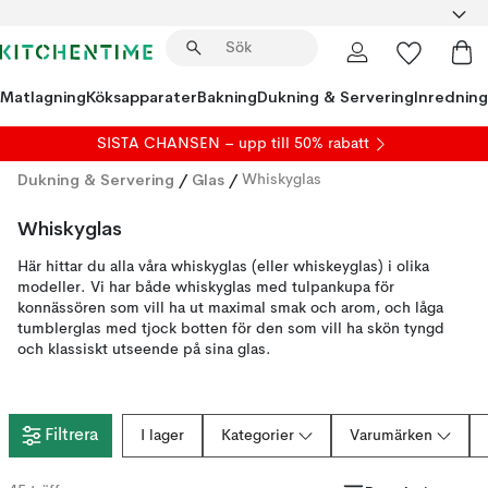
Matlagning
Köksapparater
Bakning
Dukning & Servering
Inredning
SISTA CHANSEN – upp till 50% rabatt
Dukning & Servering
/
Glas
/
Whiskyglas
Whiskyglas
Här hittar du alla våra whiskyglas (eller whiskeyglas) i olika
modeller. Vi har både whiskyglas med tulpankupa för
konnässören som vill ha ut maximal smak och arom, och låga
tumblerglas med tjock botten för den som vill ha skön tyngd
och klassiskt utseende på sina glas.
Filtrera
I lager
Kategorier
Varumärken