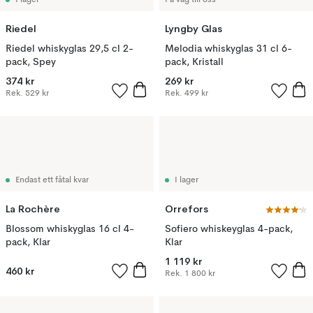
I lager
På väg till oss
Riedel
Lyngby Glas
Riedel whiskyglas 29,5 cl 2-
Melodia whiskyglas 31 cl 6-
pack, Spey
pack, Kristall
374 kr
269 kr
Rek.
529 kr
Rek.
499 kr
Endast ett fåtal kvar
I lager
La Rochère
Orrefors
Blossom whiskyglas 16 cl 4-
Sofiero whiskeyglas 4-pack,
pack, Klar
Klar
1 119 kr
460 kr
Rek.
1 800 kr