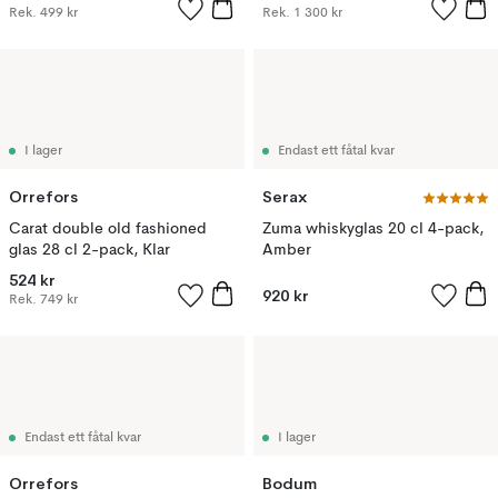
Rek.
499 kr
Rek.
1 300 kr
I lager
Endast ett fåtal kvar
Orrefors
Serax
Carat double old fashioned
Zuma whiskyglas 20 cl 4-pack,
glas 28 cl 2-pack, Klar
Amber
524 kr
920 kr
Rek.
749 kr
Endast ett fåtal kvar
I lager
Orrefors
Bodum