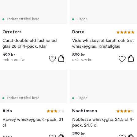
Endast ett fåtal kvar
I lager
Orrefors
Dorre
Carat double old fashioned
Vide whiskeyset karaff och 6 st
glas 28 cl 4-pack, Klar
whiskeyglas, Kristallglas
699 kr
599 kr
Rek.
1 300 kr
Rek.
679 kr
Endast ett fåtal kvar
I lager
Aida
Nachtmann
Harvey whiskeyglas 4-pack, 31
Noblesse whiskyglas 24,5 cl 4-
cl
pack, 24,5 cl
299 kr