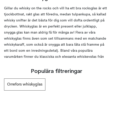
Gillar du whisky on the rocks och vill ha ett bra rocksglas är ett
tjockbottnat, rakt glas att föredra, medan tulpankupa, så kallad
whisky snifter är det bästa för dig som vill dofta ordentligt på
drycken. Whiskyglas är en perfekt present eller julklapp,
snygga glas kan man aldrig få för många av! Flera av våra
whiskyglas finns även som set tillsammans med en matchande
whiskykaraff, som också är snygga att bara låta stå framme på
ett bord som en inredningsdetalj. Bland våra populära
varumärken finner du klassiska och eleganta whiskeyglas från
bland annat Orrefors, Kosta Boda, Luigi Bormioli och
Nachtmann. Whiskyglas kan också användas när du blandar
Populära filtreringar
klassiska bourbon-drinkar som exempelvis Old Fashioned eller
Manhattan.
Orrefors whiskyglas