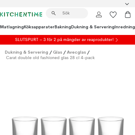
Matlagning
Köksapparater
Bakning
Dukning & Servering
Inredning
SLUTSPURT – 3 för 2 på mängder av reaprodukter!
Dukning & Servering
/
Glas
/
Avecglas
/
Carat double old fashioned glas 28 cl 4-pack