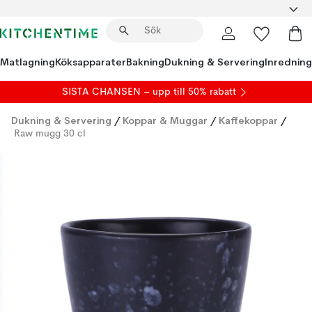
Matlagning
Köksapparater
Bakning
Dukning & Servering
Inredning
SISTA CHANSEN – upp till 50% rabatt
Dukning & Servering
/
Koppar & Muggar
/
Kaffekoppar
/
Raw mugg 30 cl