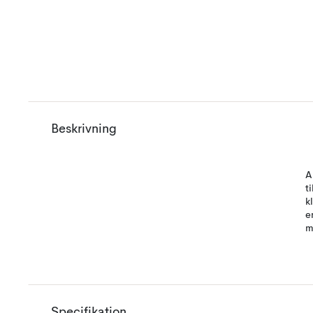
Beskrivning
A
t
k
e
m
Specifikation