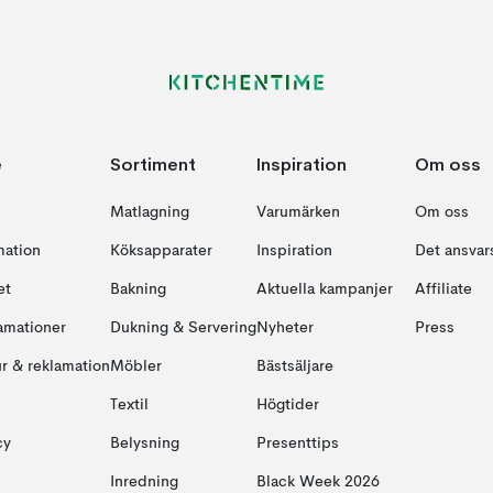
e
Sortiment
Inspiration
Om oss
Matlagning
Varumärken
Om oss
mation
Köksapparater
Inspiration
Det ansvars
et
Bakning
Aktuella kampanjer
Affiliate
amationer
Dukning & Servering
Nyheter
Press
ur & reklamation
Möbler
Bästsäljare
Textil
Högtider
cy
Belysning
Presenttips
Inredning
Black Week 2026