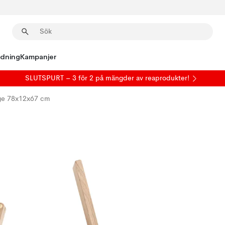
edning
Kampanjer
SLUTSPURT – 3 för 2 på mängder av reaprodukter!
rge 78x12x67 cm