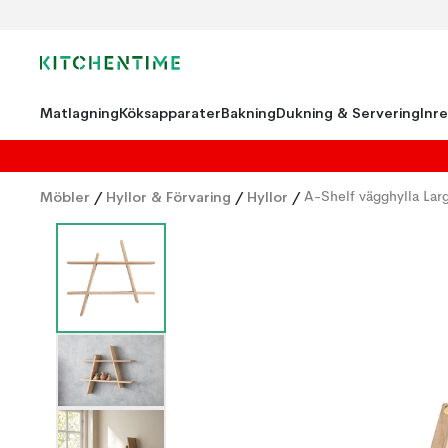
Matlagning
Köksapparater
Bakning
Dukning & Servering
Inr
Möbler
/
Hyllor & Förvaring
/
Hyllor
/
A-Shelf vägghylla La