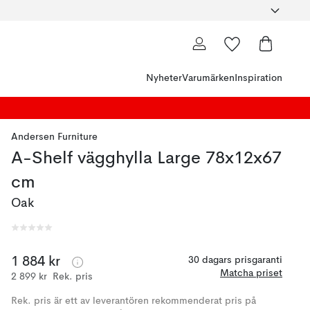
Nyheter
Varumärken
Inspiration
Andersen Furniture
A-Shelf vägghylla Large 78x12x67
cm
Oak
1 884 kr
30 dagars prisgaranti
Matcha priset
2 899 kr
Rek. pris
Rek. pris är ett av leverantören rekommenderat pris på