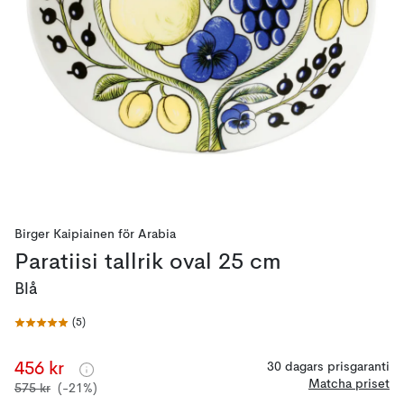
Birger Kaipiainen
för
Arabia
Paratiisi tallrik oval 25 cm
Blå
(
5
)
456 kr
30 dagars prisgaranti
Matcha priset
575 kr
(-21%)