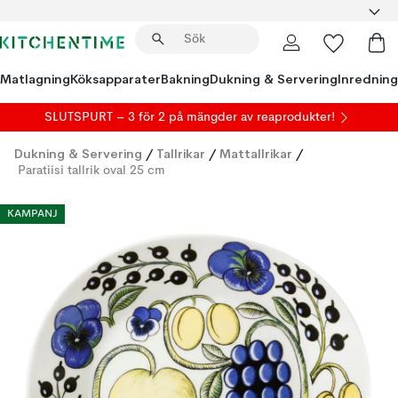
Matlagning
Köksapparater
Bakning
Dukning & Servering
Inredning
SLUTSPURT – 3 för 2 på mängder av reaprodukter!
Dukning & Servering
/
Tallrikar
/
Mattallrikar
/
Paratiisi tallrik oval 25 cm
KAMPANJ