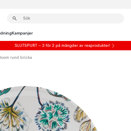
edning
Kampanjer
SLUTSPURT – 3 för 2 på mängder av reaprodukter!
Bloom rund bricka