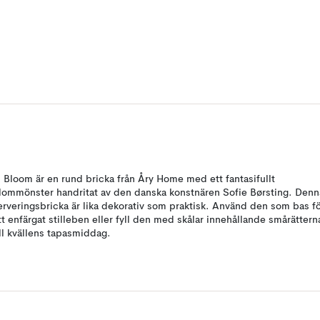
n Bloom är en rund bricka från Åry Home med ett fantasifullt
lommönster handritat av den danska konstnären Sofie Børsting. Denn
erveringsbricka är lika dekorativ som praktisk. Använd den som bas f
tt enfärgat stilleben eller fyll den med skålar innehållande smårättern
ill kvällens tapasmiddag.