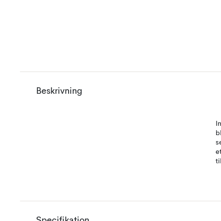
Beskrivning
I
b
s
e
t
Specifikation