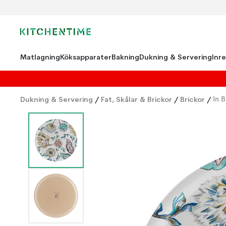
Matlagning
Köksapparater
Bakning
Dukning & Servering
Inr
Dukning & Servering
/
Fat, Skålar & Brickor
/
Brickor
/
In 