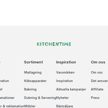
e
Sortiment
Inspiration
Om oss
Matlagning
Varumärken
Om oss
mation
Köksapparater
Inspiration
Det ansvars
et
Bakning
Aktuella kampanjer
Affiliate
amationer
Dukning & Servering
Nyheter
Press
ur & reklamation
Möbler
Bästsäljare